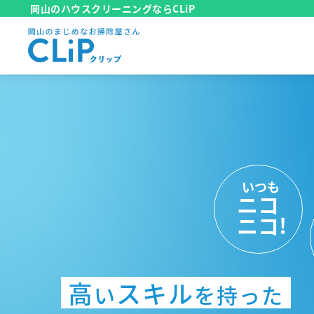
岡山のハウスクリーニングならCLiP
いつも
いつも
ニコ
いつも
ニコ
いつも
ニコ
ニコ!
ニコ
ニコ!
ニコ!
ニコ!
掃除
喜
見積
無料！
どんなお
も
んで
お
もりは
高
スキル
い
を持った
エアコン１台からでも大
心
こめて
を
仕上げます