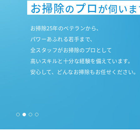
無駄をはぶき、
お掃除
プロ
の
が伺いま
どんなお掃除もお任せく
出来るだけお安く
お掃除25年のベテランから、
パワーあふれる若手まで、
全スタッフがお掃除のプロとして
高いスキルと十分な経験を備えています。
安心して、どんなお掃除もお任せください。