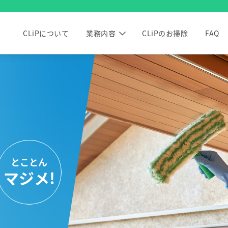
CLiPについて
業務内容
CLiPのお掃除
FAQ
とことん
とことん
マジメ!
マジメ!
とことん
とことん
マジメ!
マジメ!
歓迎！
。